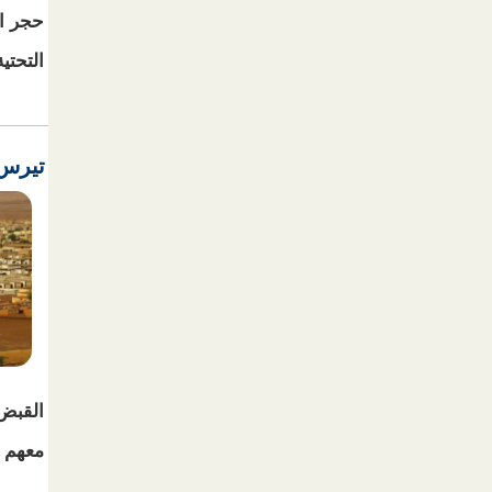
حجر ا
التحتي
تيرس 
القبض
معهم و