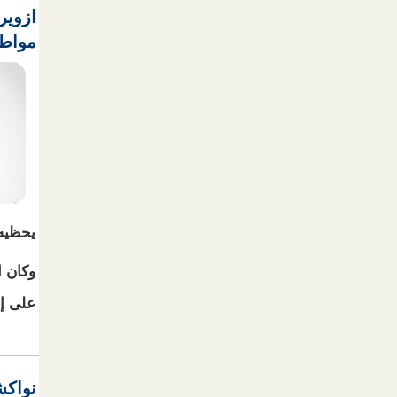
ازوير
مواطن
يحظيه 
وكان 
على إث
نواكش