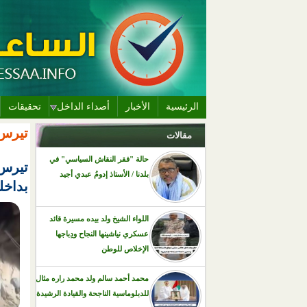
الرئيسية
الأخبار
أصداء الداخل
تحقيقات
تيرس 
مقالات
حالة "فقر النقاش السياسي" في
تيرس 
بلدنا / الأستاذ إدومُ عبدي أجيد
بداخل
اللواء الشيخ ولد بيده مسيرة قائد
عسكري نياشينها النجاح ودِباجها
الإخلاص للوطن
محمد أحمد سالم ولد محمد راره مثال
للدبلوماسية الناجحة والقيادة الرشيدة