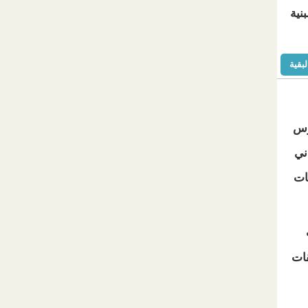
نية
لبقية
رس
ني
ات
قات