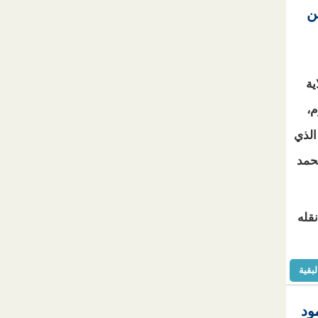
ن
ية
م،
الذي
حمد
قله
لبقية
ود