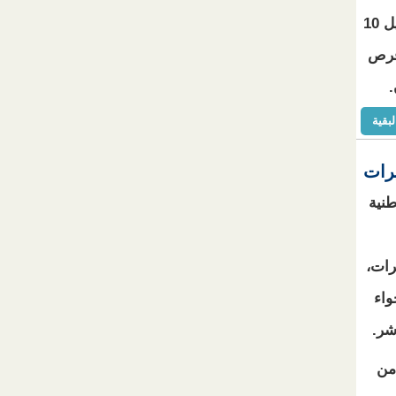
وأوضحت المعطيات أن برامج الإدماج الاقتصادي مكنت من تكوين وتمويل 10
 فرص
لبقية
رات
طنية
رات،
واء
شر.
من