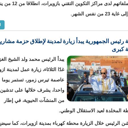
ايداع ملفاتهم لدى مراكز التكوين التقني بازويرات، 
ا
 رئيس الجمهورية يبدأ زيارة لمدينة لإطلاق حزمة مشاري
ة كبرى
يبدأ الرئيس محمد ولد الشيخ الغز
غدًا الثلاثاء، زيارة عمل لمدينة از
عاصمة تيرس زمور، تستمر يوما
واحدا، يشرف خلالها على تدشين 
من المنشآت الحيوية، في إطار
ة المخلدة لعيد الاستقلال الوطني.
 الرئيس خلال الزيارة محطة كهرباء بمدينة ازويرات، كما سيضع