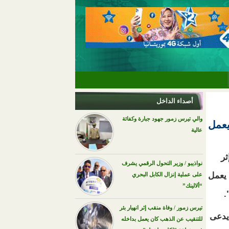
أصداء الداخل
والي تيرس زمور جهود جبارة وكفائة
يعمل
عالية
ر
نواذيبو / وزير التحول الرقمي يشرف
 يعمل
على عملية إنزال الكابل البحري
“ألالينك”
.
تيرس زمور / وفاة منقب إثر انهيار بئر
يدعى
للتنقيب عن الذهب كان يعمل بداخله