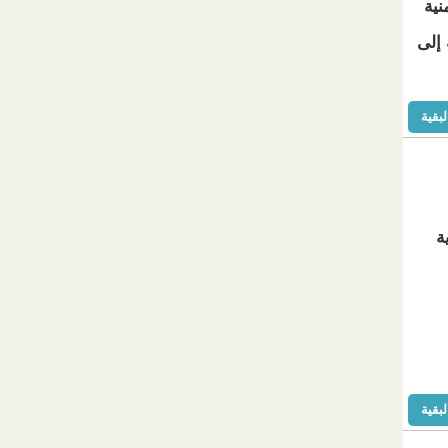
نية
 إلى
لبقية
ة
لبقية