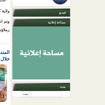
ولاية 
فيديو
وتم ان
مساحة إعلانية
زملاؤه
المند
خلال الفترة ما بين
بحث
‏بحث ‏