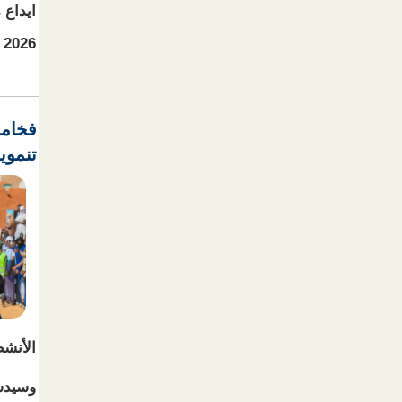
2026 إلى غاية 23 من نفس الشهر.
فخامة
تنموي
الأنشط
وسيدشن