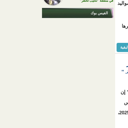
في منطقة "لكليب لخظر"
اليد
الفيس بوك
ها
لبقية
 إن
س
زمور خلال الفترة ما بين 2020 و2025،