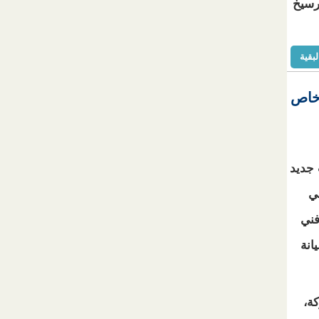
رسيخ
لبقية
 خاص
 جديد
ي
فني
انة
ة،