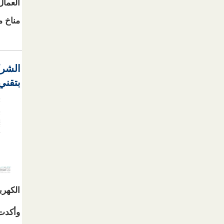
العمال
مناخ م
الشرك
بتقني
الكهربا
وأكدت 