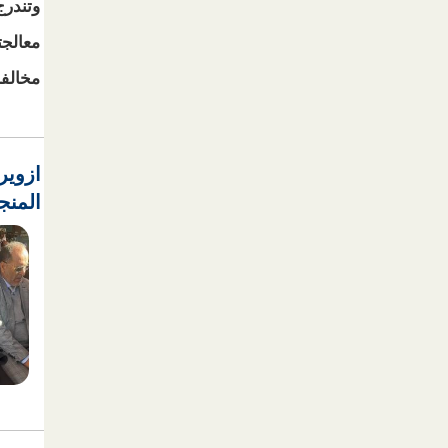
وتندرج
معالجت
مخالف
ازوير
المنج