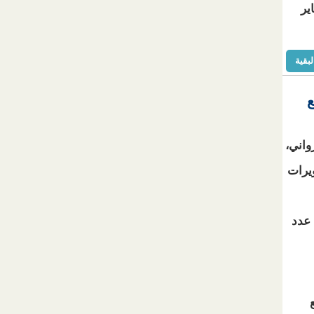
انطلاقا من 12 من يناير
لبقية
ع
واني،
ويرات
عدد