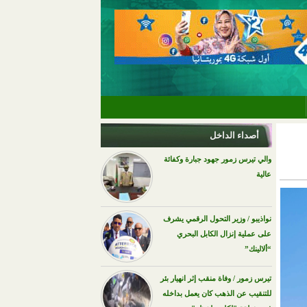
أصداء الداخل
والي تيرس زمور جهود جبارة وكفائة
عالية
نواذيبو / وزير التحول الرقمي يشرف
على عملية إنزال الكابل البحري
“ألالينك”
تيرس زمور / وفاة منقب إثر انهيار بئر
للتنقيب عن الذهب كان يعمل بداخله