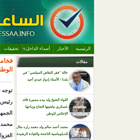
الرئيسية
الأخبار
أصداء الداخل
تحقيقات
فخامة
مقالات
الوطني
حالة "فقر النقاش السياسي" في
التبويب
بلدنا / الأستاذ إدومُ عبدي أجيد
توجه 
اللواء الشيخ ولد بيده مسيرة قائد
رئيس
عسكري نياشينها النجاح ودِباجها
الجمهو
الإخلاص للوطن
محمد 
محمد أحمد سالم ولد محمد راره مثال
للدبلوماسية الناجحة والقيادة الرشيدة
الغزوا