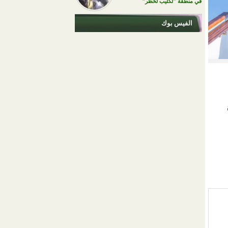
في منطقة "لكليب لخظر"
الفيس بوك