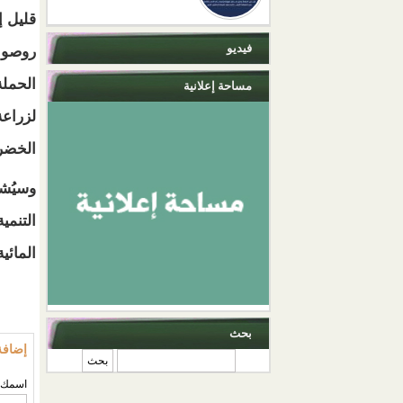
قليل إ
فيديو
روصو 
الحملة
مساحة إعلانية
لزراعة
الخضروات
وسيُش
التنمي
المائي
بحث
إضافة
‏بحث ‏
‏اسمك ‏