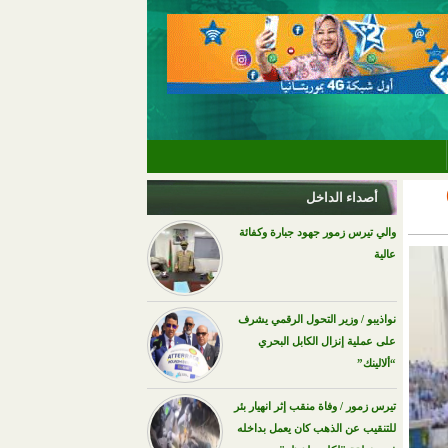
أصداء الداخل
والي تيرس زمور جهود جبارة وكفائة
عالية
نواذيبو / وزير التحول الرقمي يشرف
على عملية إنزال الكابل البحري
“ألالينك”
تيرس زمور / وفاة منقب إثر انهيار بئر
للتنقيب عن الذهب كان يعمل بداخله