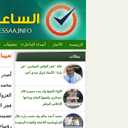
الرئيسية
الأخبار
أصداء الداخل
تحقيقات
تعيين
مقالات
التبويب
حالة "فقر النقاش السياسي" في
بلدنا / الأستاذ إدومُ عبدي أجيد
أصدر 
محمد 
اللواء الشيخ ولد بيده مسيرة قائد
الغزو
عسكري نياشينها النجاح ودِباجها
الإخلاص للوطن
فجر ال
تضمنت
محمد أحمد سالم ولد محمد راره مثال
للدبلوماسية الناجحة والقيادة الرشيدة
رؤساء