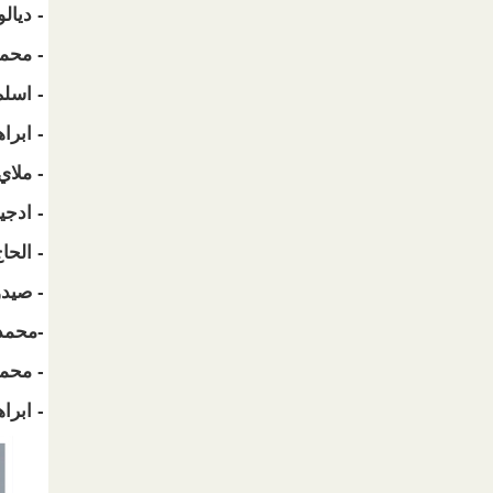
- ديالو
- محمد
- اسلم
- ابرا
- ملاي
- ادجي
- الحا
- صيدو
-محمد 
- محمد
- ابرا