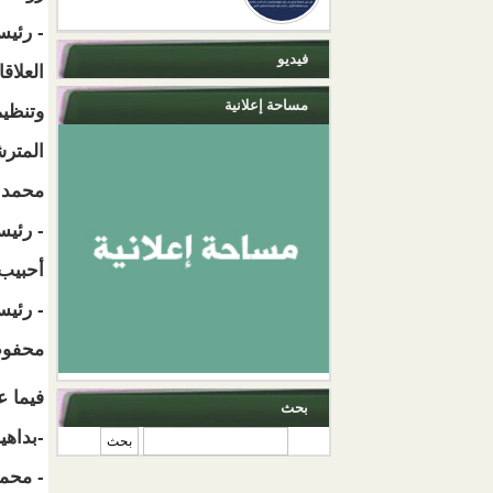
- رئيس
فيديو
العلاق
مساحة إعلانية
وتنظيم
المتر
محمد 
- رئيس
أحبيب 
- رئيس
محفوظ 
فيما ع
بحث
-بداهي
‏بحث ‏
- محمد