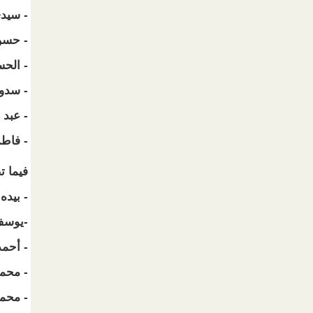
- سيدي
- حسن
- الحس
- سدوم
- عبد 
- فاطم
فيما ت
- بيده
-يوسف
- أحم
- محمد
- محم