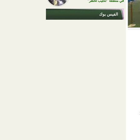
في منطقة "لكليب لخظر"
الفيس بوك